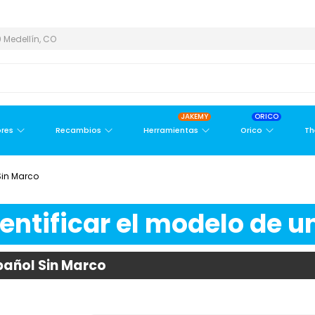
ÁREA METROPOLITANA
PAGO CONTRA ENTREGA,
EN MEDELLÍN Y 
 Medellín, CO
JAKEMY
ORICO
res
Recambios
Herramientas
Orico
Th
Sin Marco
ntificar el modelo de un
pañol Sin Marco