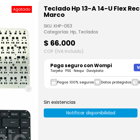
Teclado Hp 13-A 14-U Flex Rec
Agotado
Marco
SKU:
KHP-063
Categorías:
Hp
,
Teclados
$
66.000
COP (IVA incluido)
Paga seguro con
Wompi
Tarjeta · PSE · Nequi · Daviplata
Pagos 100% seguros
Datos protegidos
Sin existencias
Notificar disponibilidad