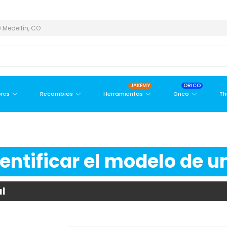
Y ÁREA METROPOLITANA
PAGO CONTRA ENTREGA,
EN MEDELLÍN Y
 Medellín, CO
JAKEMY
ORICO
res
Recambios
Herramientas
Orico
Th
ntificar el modelo de un
al