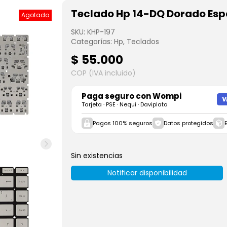
Teclado Hp 14-DQ Dorado Espa
Agotado
SKU:
KHP-197
Categorías:
Hp
,
Teclados
$
55.000
COP (IVA incluido)
Paga seguro con
Wompi
Tarjeta · PSE · Nequi · Daviplata
Pagos 100% seguros
Datos protegidos
Sin existencias
Notificar disponibilidad