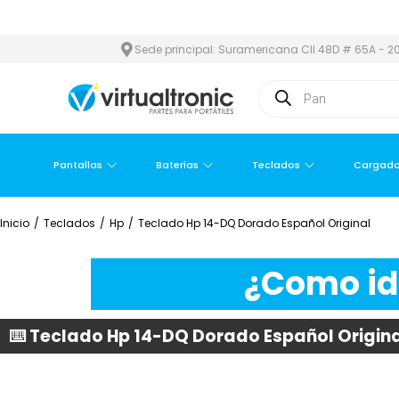
Y ÁREA METROPOLITANA
PAGO CONTRA ENTREGA,
EN MEDELLÍN 
Sede principal: Suramericana Cll 48D # 65A - 20
Pantallas
Baterías
Teclados
Cargado
Inicio
/
Teclados
/
Hp
/
Teclado Hp 14-DQ Dorado Español Original
¿Como ide
⌨️ Teclado Hp 14-DQ Dorado Español Origin