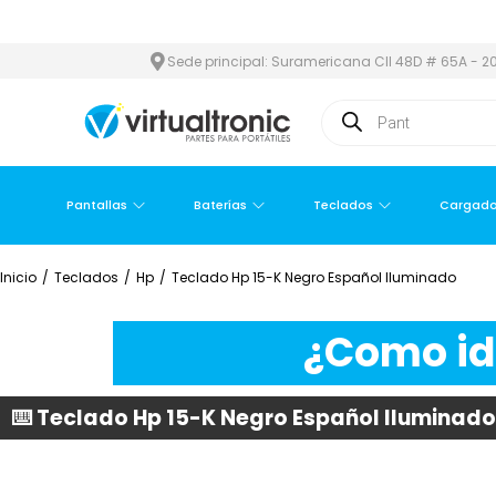
ÁREA METROPOLITANA
PAGO CONTRA ENTREGA,
EN MEDELLÍN Y 
Sede principal: Suramericana Cll 48D # 65A - 20
Pantallas
Baterías
Teclados
Cargado
Inicio
/
Teclados
/
Hp
/
Teclado Hp 15-K Negro Español Iluminado
¿Como ide
⌨️ Teclado Hp 15-K Negro Español Iluminado