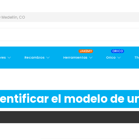
ÁREA METROPOLITANA
PAGO CONTRA ENTREGA,
EN MEDELLÍN Y 
 Medellín, CO
JAKEMY
ORICO
res
Recambios
Herramientas
Orico
Th
ntificar el modelo de un