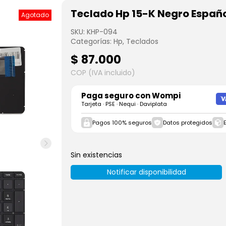
Teclado Hp 15-K Negro Españ
Agotado
SKU:
KHP-094
Categorías:
Hp
,
Teclados
$
87.000
COP (IVA incluido)
Paga seguro con
Wompi
Tarjeta · PSE · Nequi · Daviplata
Pagos 100% seguros
Datos protegidos
Sin existencias
Notificar disponibilidad