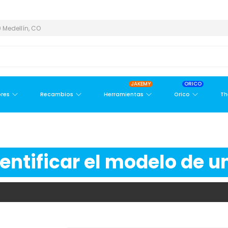
REA METROPOLITANA
PAGO CONTRA ENTREGA,
EN MEDELLÍN Y Á
 Medellín, CO
JAKEMY
ORICO
res
Recambios
Herramientas
Orico
Th
ntificar el modelo de un