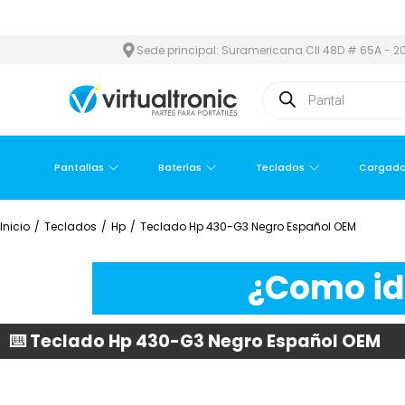
ÁREA METROPOLITANA
PAGO CONTRA ENTREGA,
EN MEDELLÍN Y Á
Sede principal: Suramericana Cll 48D # 65A - 20
Pantallas
Baterías
Teclados
Cargado
Inicio
/
Teclados
/
Hp
/
Teclado Hp 430-G3 Negro Español OEM
¿Como ide
⌨️ Teclado Hp 430-G3 Negro Español OEM