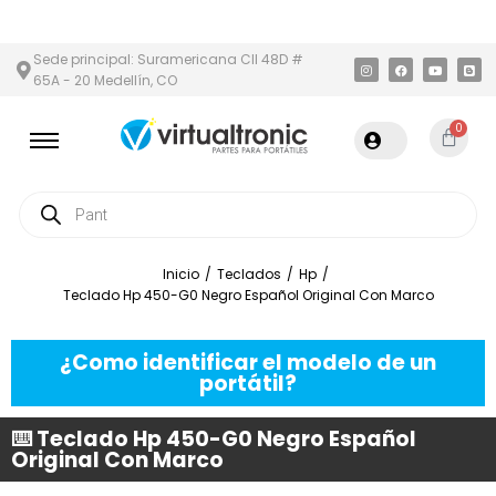
N Y ÁREA METROPOLITANA
PAGO CONTRA ENTREGA,
EN MEDELLÍN
Sede principal: Suramericana Cll 48D #
65A - 20 Medellín, CO
0
Inicio
/
Teclados
/
Hp
/
Teclado Hp 450-G0 Negro Español Original Con Marco
¿Como identificar el modelo de un
portátil?
⌨️ Teclado Hp 450-G0 Negro Español
Original Con Marco