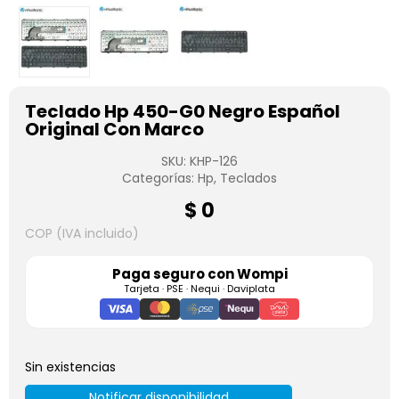
Teclado Hp 450-G0 Negro Español
Original Con Marco
SKU:
KHP-126
Categorías:
Hp
,
Teclados
$
0
COP (IVA incluido)
Paga seguro con
Wompi
Tarjeta · PSE · Nequi · Daviplata
Sin existencias
Notificar disponibilidad