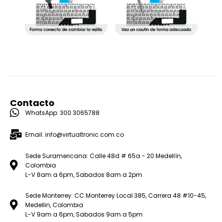
Contacto
WhatsApp: 300 3065788
Email: info@virtualtronic.com.co
Sede Suramericana: Calle 48d # 65a - 20 Medellín,
Colombia
L-V 8am a 6pm, Sabados 8am a 2pm
Sede Monterrey: CC Monterrey Local 385, Carrera 48 #10-45,
Medellin, Colombia
L-V 9am a 6pm, Sabados 9am a 5pm