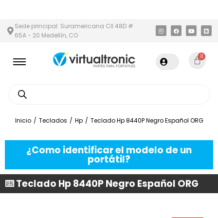
Y ÁREA METROPOLITANA
PAGO CONTRA ENTREGA,
EN MEDELLÍN 
Sede principal: Suramericana Cll 48D #
65A - 20 Medellín, CO
0
Inicio
/
Teclados
/
Hp
/
Teclado Hp 8440P Negro Español ORG
¿Como identificar el modelo de un
portátil?
⌨️ Teclado Hp 8440P Negro Español ORG