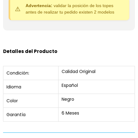
Advertencia:
validar la posición de los topes
antes de realizar tu pedido existen 2 modelos
Detalles del Producto
Calidad Original
Condición:
Español
Idioma
Negro
Color
6 Meses
Garantía