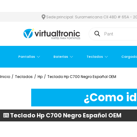
REA METROPOLITANA
PAGO CONTRA ENTREGA,
EN MEDELLÍN Y Á
Sede principal: Suramericana Cll 48D # 65A - 20
Pantallas
Baterías
Teclados
Cargado
Inicio
/
Teclados
/
Hp
/
Teclado Hp C700 Negro Español OEM
¿Como ide
⌨️ Teclado Hp C700 Negro Español OEM