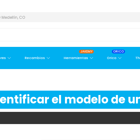
REA METROPOLITANA
PAGO CONTRA ENTREGA,
EN MEDELLÍN Y Á
 Medellín, CO
JAKEMY
ORICO
res
Recambios
Herramientas
Orico
Th
ntificar el modelo de un