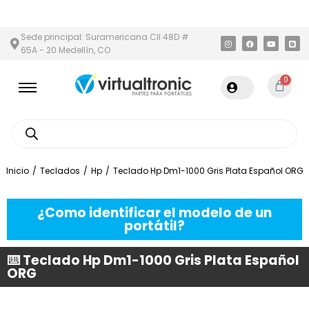
Y ÁREA METROPOLITANA
PAGO CONTRA ENTREGA,
EN MEDELLÍN 
Sede principal: Suramericana Cll 48D #
65A - 20 Medellín, CO
0
Inicio
/
Teclados
/
Hp
/
Teclado Hp Dm1-1000 Gris Plata Español ORG
¿Como identificar el modelo de un
portátil?
⌨️ Teclado Hp Dm1-1000 Gris Plata Español
ORG