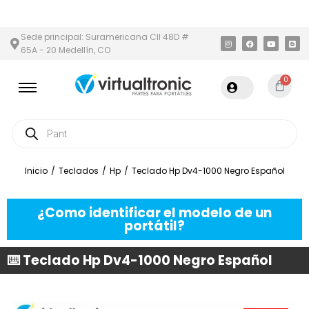
Y ÁREA METROPOLITANA
PAGO CONTRA ENTREGA,
EN MEDELLÍN 
Sede principal: Suramericana Cll 48D #
65A - 20 Medellín, CO
0
Inicio
/
Teclados
/
Hp
/
Teclado Hp Dv4-1000 Negro Español
¿Como identificar el modelo de un
portátil?
⌨️ Teclado Hp Dv4-1000 Negro Español