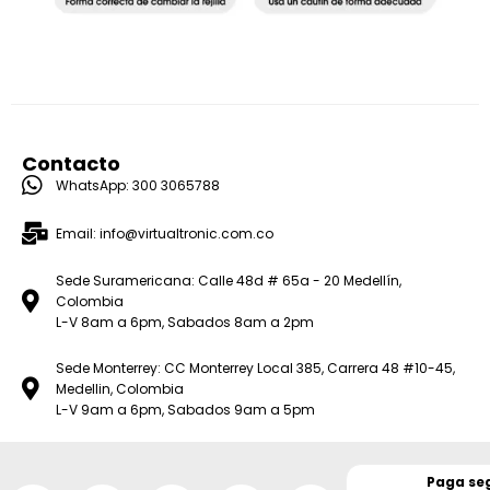
Contacto
WhatsApp: 300 3065788
Email: info@virtualtronic.com.co
Sede Suramericana: Calle 48d # 65a - 20 Medellín,
Colombia
L-V 8am a 6pm, Sabados 8am a 2pm
Sede Monterrey: CC Monterrey Local 385, Carrera 48 #10-45,
Medellin, Colombia
L-V 9am a 6pm, Sabados 9am a 5pm
Paga se