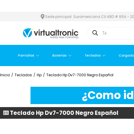
EA METROPOLITANA
PAGO CONTRA ENTREGA,
EN MEDELLÍN Y ÁR
Sede principal: Suramericana Cll 48D # 65A - 20
Pantallas
Baterías
Teclados
Cargado
Inicio
/
Teclados
/
Hp
/
Teclado Hp Dv7-7000 Negro Español
¿Como ide
⌨️ Teclado Hp Dv7-7000 Negro Español