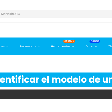
EA METROPOLITANA
PAGO CONTRA ENTREGA,
EN MEDELLÍN Y ÁR
 Medellín, CO
JAKEMY
ORICO
res
Recambios
Herramientas
Orico
Th
ntificar el modelo de un