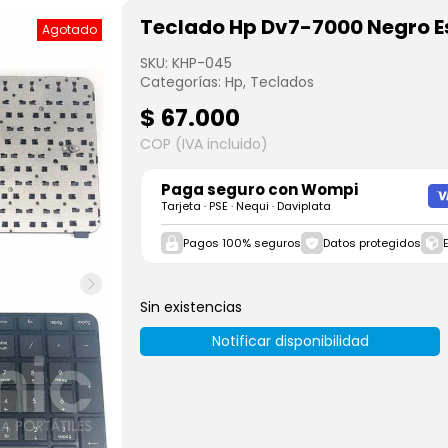
Teclado Hp Dv7-7000 Negro E
Agotado
SKU:
KHP-045
Categorías:
Hp
,
Teclados
$
67.000
COP (IVA incluido)
Paga seguro con
Wompi
Tarjeta · PSE · Nequi · Daviplata
Pagos 100% seguros
Datos protegidos
Sin existencias
Notificar disponibilidad