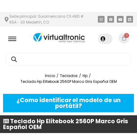
Y ÁREA METROPOLITANA
PAGO CONTRA ENTREGA,
EN MEDELLÍN 
Sede principal: Suramericana Cll 48D #
65A - 20 Medellín, CO
0
Inicio
/
Teclados
/
Hp
/
Teclado Hp Elitebook 2560P Marco Gris Español OEM
¿Como identificar el modelo de un
portátil?
⌨️ Teclado Hp Elitebook 2560P Marco Gris
Español OEM