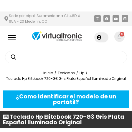
N Y ÁREA METROPOLITANA
PAGO CONTRA ENTREGA,
EN MEDELLÍ
Sede principal: Suramericana Cll 48D #
65A - 20 Medellín, CO
0
Inicio
/
Teclados
/
Hp
/
Teclado Hp Elitebook 720-G3 Gris Plata Español Iluminado Original
¿Como identificar el modelo de un
portátil?
⌨️ Teclado Hp Elitebook 720-G3 Gris Plata
Español Iluminado Original