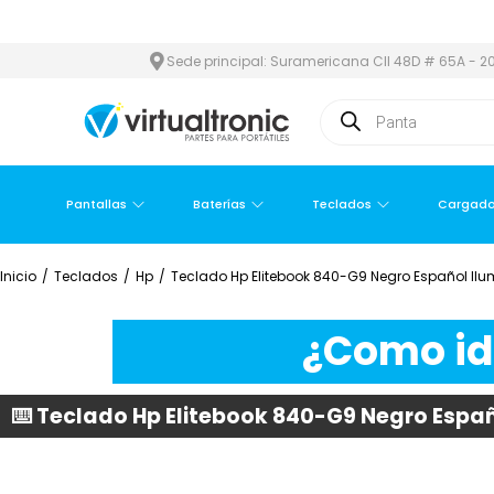
 METROPOLITANA
PAGO CONTRA ENTREGA,
EN MEDELLÍN Y ÁREA
Sede principal: Suramericana Cll 48D # 65A - 20
Pantallas
Baterías
Teclados
Cargado
Inicio
/
Teclados
/
Hp
/
Teclado Hp Elitebook 840-G9 Negro Español Il
¿Como ide
⌨️ Teclado Hp Elitebook 840-G9 Negro Espa