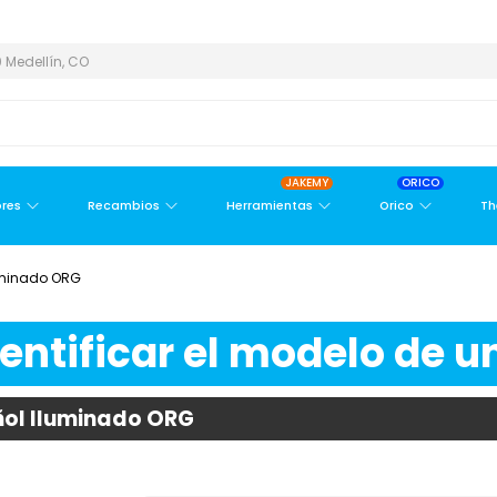
 METROPOLITANA
PAGO CONTRA ENTREGA,
EN MEDELLÍN Y ÁREA
 Medellín, CO
JAKEMY
ORICO
res
Recambios
Herramientas
Orico
Th
uminado ORG
ntificar el modelo de un
ñol Iluminado ORG