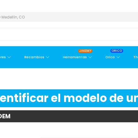
REA METROPOLITANA
PAGO CONTRA ENTREGA,
EN MEDELLÍN Y Á
 Medellín, CO
JAKEMY
ORICO
res
Recambios
Herramientas
Orico
Th
ntificar el modelo de un
 OEM