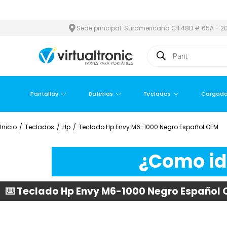
REA METROPOLITANA
PAGO CONTRA ENTREGA,
EN MEDELLÍN Y Á
Sede principal: Suramericana Cll 48D # 65A - 20
Pantallas
Baterías
Teclados
Cargado
Inicio
/
Teclados
/
Hp
/
Teclado Hp Envy M6-1000 Negro Español OEM
¿Como ide
⌨️ Teclado Hp Envy M6-1000 Negro Español