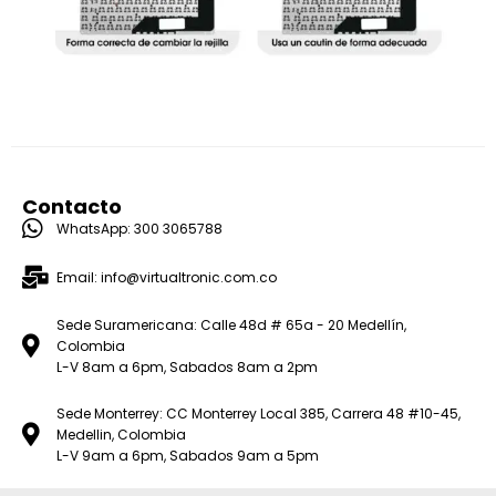
Contacto
WhatsApp: 300 3065788
Email: info@virtualtronic.com.co
Sede Suramericana: Calle 48d # 65a - 20 Medellín,
Colombia
L-V 8am a 6pm, Sabados 8am a 2pm
Sede Monterrey: CC Monterrey Local 385, Carrera 48 #10-45,
Medellin, Colombia
L-V 9am a 6pm, Sabados 9am a 5pm