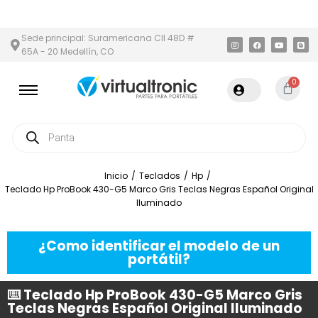
 Y ÁREA METROPOLITANA
PAGO CONTRA ENTREGA,
EN MEDELLÍN
Sede principal: Suramericana Cll 48D #
65A - 20 Medellín, CO
0
Inicio
/
Teclados
/
Hp
/
Teclado Hp ProBook 430-G5 Marco Gris Teclas Negras Español Original
Iluminado
¿Como identificar el modelo de un
portátil?
⌨️ Teclado Hp ProBook 430-G5 Marco Gris
Teclas Negras Español Original Iluminado