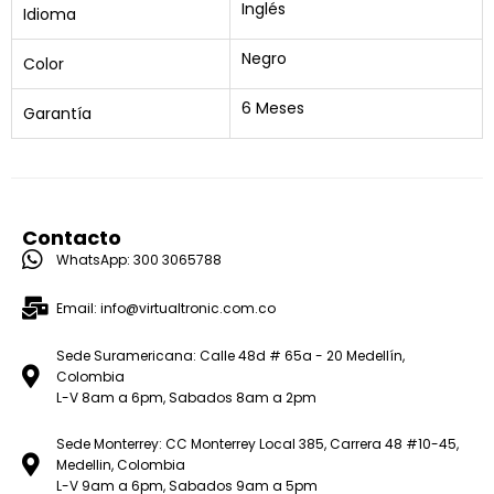
Inglés
Idioma
Negro
Color
6 Meses
Garantía
Contacto
WhatsApp: 300 3065788
Email: info@virtualtronic.com.co
Sede Suramericana: Calle 48d # 65a - 20 Medellín,
Colombia
L-V 8am a 6pm, Sabados 8am a 2pm
Sede Monterrey: CC Monterrey Local 385, Carrera 48 #10-45,
Medellin, Colombia
L-V 9am a 6pm, Sabados 9am a 5pm