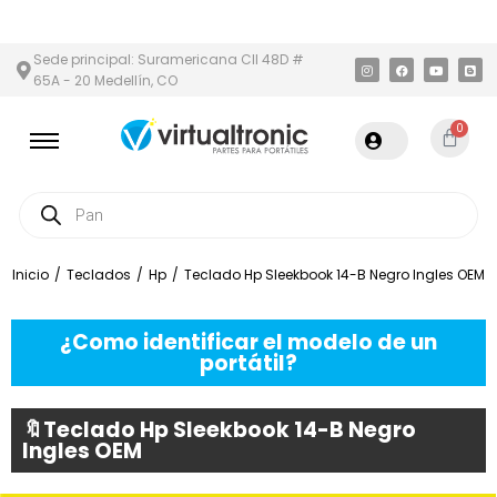
 Y ÁREA METROPOLITANA
PAGO CONTRA ENTREGA,
EN MEDELLÍN
Sede principal: Suramericana Cll 48D #
65A - 20 Medellín, CO
0
Inicio
/
Teclados
/
Hp
/
Teclado Hp Sleekbook 14-B Negro Ingles OEM
¿Como identificar el modelo de un
portátil?
🔖Teclado Hp Sleekbook 14-B Negro
Ingles OEM