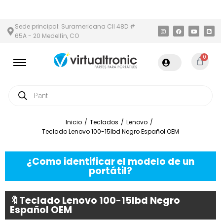
 Y ÁREA METROPOLITANA
PAGO CONTRA ENTREGA,
EN MEDELLÍN
Sede principal: Suramericana Cll 48D #
65A - 20 Medellín, CO
0
Inicio
/
Teclados
/
Lenovo
/
Teclado Lenovo 100-15Ibd Negro Español OEM
¿Como identificar el modelo de un
portátil?
🔖Teclado Lenovo 100-15Ibd Negro
Español OEM