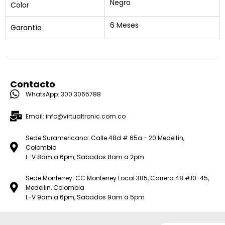
Negro
Color
6 Meses
Garantía
Contacto
WhatsApp: 300 3065788
Email: info@virtualtronic.com.co
Sede Suramericana: Calle 48d # 65a - 20 Medellín,
Colombia
L-V 8am a 6pm, Sabados 8am a 2pm
Sede Monterrey: CC Monterrey Local 385, Carrera 48 #10-45,
Medellin, Colombia
L-V 9am a 6pm, Sabados 9am a 5pm