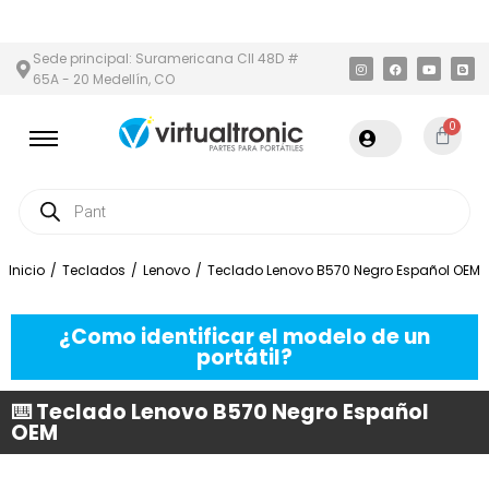
N Y ÁREA METROPOLITANA
PAGO CONTRA ENTREGA,
EN MEDELLÍN
Sede principal: Suramericana Cll 48D #
65A - 20 Medellín, CO
0
Inicio
/
Teclados
/
Lenovo
/
Teclado Lenovo B570 Negro Español OEM
¿Como identificar el modelo de un
portátil?
⌨️ Teclado Lenovo B570 Negro Español
OEM