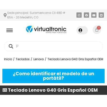
 Y ÁREA METROPOLITANA
PAGO CONTRA ENTREGA,
EN MEDELLÍN
Sede principal: Suramericana Cll 48D #
65A - 20 Medellín, CO
0
Inicio
/
Teclados
/
Lenovo
/
Teclado Lenovo G40 Gris Español OEM
¿Como identificar el modelo de un
portátil?
⌨️ Teclado Lenovo G40 Gris Español OEM