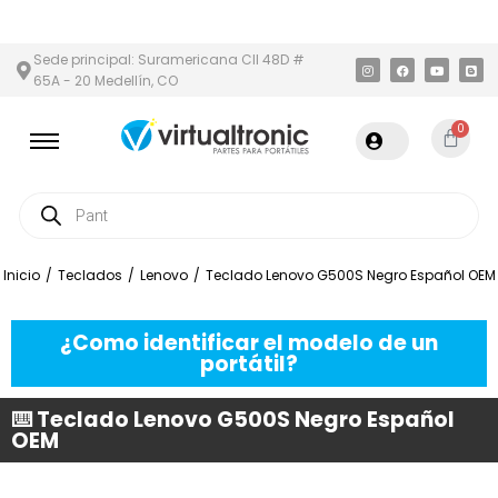
 Y ÁREA METROPOLITANA
PAGO CONTRA ENTREGA,
EN MEDELLÍN
Sede principal: Suramericana Cll 48D #
65A - 20 Medellín, CO
0
Inicio
/
Teclados
/
Lenovo
/
Teclado Lenovo G500S Negro Español OEM
¿Como identificar el modelo de un
portátil?
⌨️ Teclado Lenovo G500S Negro Español
OEM