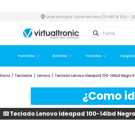
ÁREA METROPOLITANA
PAGO CONTRA ENTREGA,
EN MEDELLÍN Y 
Sede principal: Suramericana Cll 48D # 65A - 20
Pantallas
Baterías
Teclados
Cargado
Inicio
/
Teclados
/
Lenovo
/
Teclado Lenovo Ideapad 100-14Ibd Negro 
¿Como ide
⌨️ Teclado Lenovo Ideapad 100-14Ibd Negr