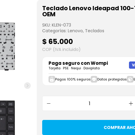
Teclado Lenovo Ideapad 100-
OEM
SKU:
KLEN-073
Categorías:
Lenovo
,
Teclados
$
65.000
COP (IVA incluido)
Paga seguro con
Wompi
Tarjeta · PSE · Nequi · Daviplata
Pagos 100% seguros
Datos protegidos
COMPRAR AH