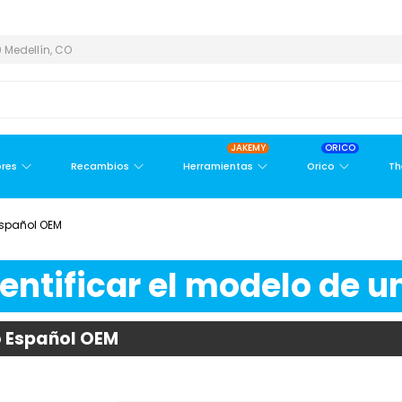
ÁREA METROPOLITANA
PAGO CONTRA ENTREGA,
EN MEDELLÍN Y Á
 Medellín, CO
JAKEMY
ORICO
res
Recambios
Herramientas
Orico
Th
Español OEM
ntificar el modelo de un
o Español OEM