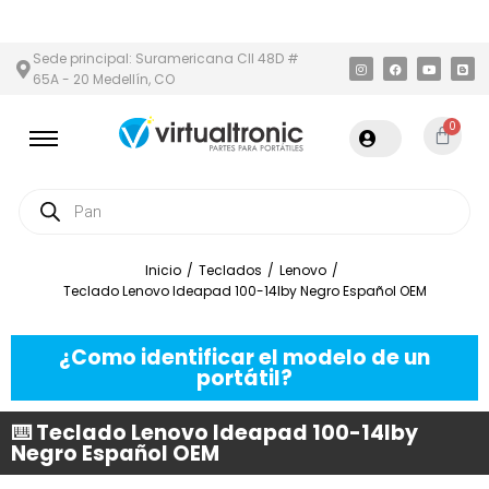
Y ÁREA METROPOLITANA
PAGO CONTRA ENTREGA,
EN MEDELLÍN 
Sede principal: Suramericana Cll 48D #
65A - 20 Medellín, CO
0
Inicio
/
Teclados
/
Lenovo
/
Teclado Lenovo Ideapad 100-14Iby Negro Español OEM
¿Como identificar el modelo de un
portátil?
⌨️ Teclado Lenovo Ideapad 100-14Iby
Negro Español OEM