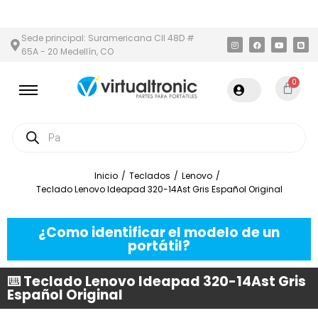
 Y ÁREA METROPOLITANA
PAGO CONTRA ENTREGA,
EN MEDELLÍN
Sede principal: Suramericana Cll 48D #
65A - 20 Medellín, CO
0
Inicio
/
Teclados
/
Lenovo
/
Teclado Lenovo Ideapad 320-14Ast Gris Español Original
¿Como identificar el modelo de un
portátil?
⌨️ Teclado Lenovo Ideapad 320-14Ast Gris
Español Original