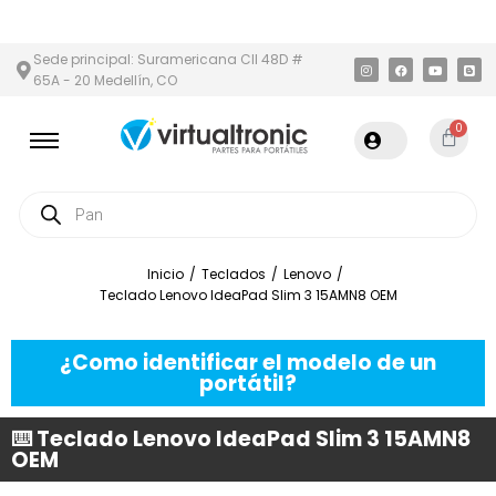
N Y ÁREA METROPOLITANA
PAGO CONTRA ENTREGA,
EN MEDELLÍ
Sede principal: Suramericana Cll 48D #
65A - 20 Medellín, CO
0
Inicio
/
Teclados
/
Lenovo
/
Teclado Lenovo IdeaPad Slim 3 15AMN8 OEM
¿Como identificar el modelo de un
portátil?
⌨️ Teclado Lenovo IdeaPad Slim 3 15AMN8
OEM