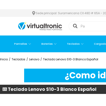
REA METROPOLITANA
PAGO CONTRA ENTREGA,
EN MEDELLÍN Y Á
Sede principal: Suramericana Cll 48D # 65A - 20
Pantallas
Baterías
Teclados
Cargado
Inicio
/
Teclados
/
Lenovo
/
Teclado Lenovo S10-3 Blanco Español
¿Como ide
⌨️ Teclado Lenovo S10-3 Blanco Español