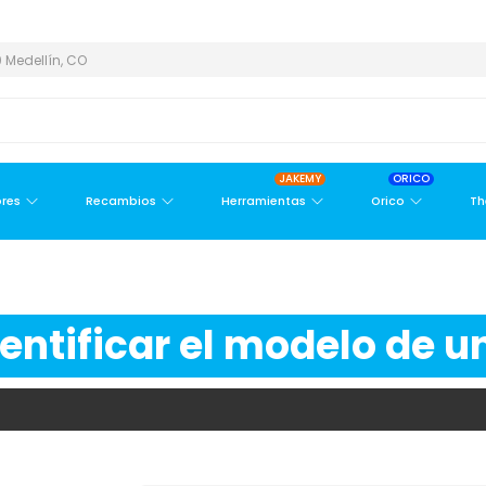
REA METROPOLITANA
PAGO CONTRA ENTREGA,
EN MEDELLÍN Y Á
 Medellín, CO
JAKEMY
ORICO
res
Recambios
Herramientas
Orico
Th
ntificar el modelo de un