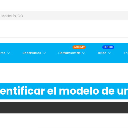
ÁREA METROPOLITANA
PAGO CONTRA ENTREGA,
EN MEDELLÍN Y 
 Medellín, CO
JAKEMY
ORICO
res
Recambios
Herramientas
Orico
Th
ntificar el modelo de un