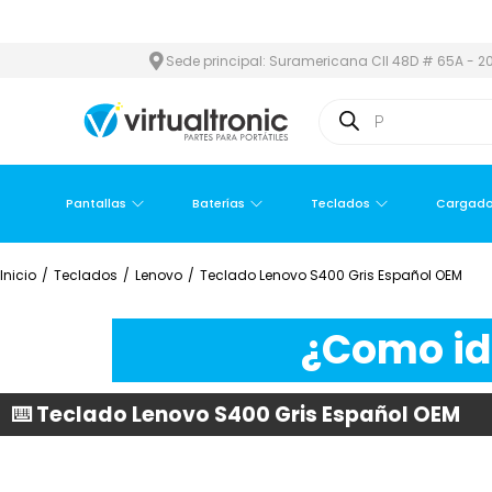
ÁREA METROPOLITANA
PAGO CONTRA ENTREGA,
EN MEDELLÍN Y 
Sede principal: Suramericana Cll 48D # 65A - 20
Pantallas
Baterías
Teclados
Cargado
Inicio
/
Teclados
/
Lenovo
/
Teclado Lenovo S400 Gris Español OEM
¿Como ide
⌨️ Teclado Lenovo S400 Gris Español OEM