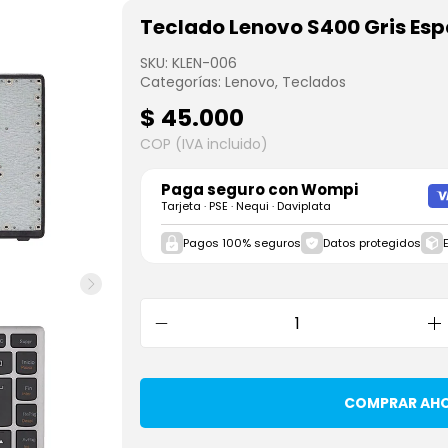
Teclado Lenovo S400 Gris Es
SKU:
KLEN-006
Categorías:
Lenovo
,
Teclados
$
45.000
COP (IVA incluido)
Paga seguro con
Wompi
Tarjeta · PSE · Nequi · Daviplata
Pagos 100% seguros
Datos protegidos
COMPRAR AH