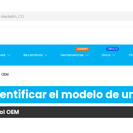
ÁREA METROPOLITANA
PAGO CONTRA ENTREGA,
EN MEDELLÍN Y 
 Medellín, CO
JAKEMY
ORICO
res
Recambios
Herramientas
Orico
Th
l OEM
ntificar el modelo de un
ñol OEM