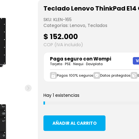
Teclado Lenovo ThinkPad E14 
SKU:
KLEN-165
Categorías:
Lenovo
,
Teclados
$
152.000
COP (IVA incluido)
Paga seguro con
Wompi
Tarjeta · PSE · Nequi · Daviplata
Pagos 100% seguros
Datos protegidos
Hay 1 existencias
AÑADIR AL CARRITO