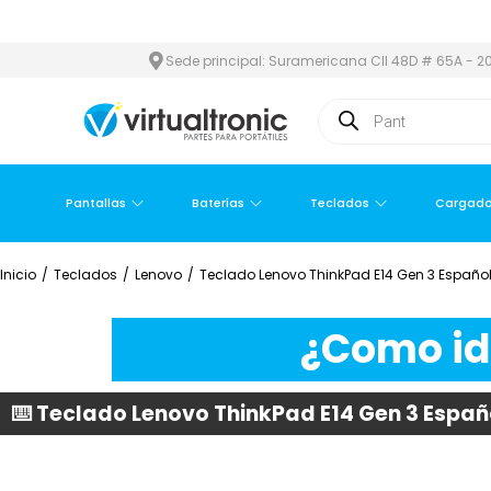
 ÁREA METROPOLITANA
PAGO CONTRA ENTREGA,
EN MEDELLÍN Y 
Sede principal: Suramericana Cll 48D # 65A - 20
Pantallas
Baterías
Teclados
Cargado
Inicio
/
Teclados
/
Lenovo
/
Teclado Lenovo ThinkPad E14 Gen 3 Españo
¿Como ide
⌨️ Teclado Lenovo ThinkPad E14 Gen 3 Espa