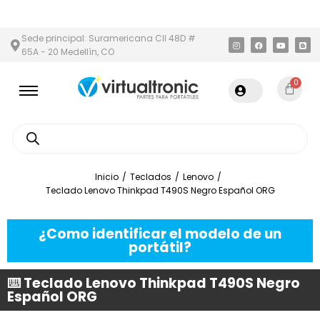
 Y ÁREA METROPOLITANA
PAGO CONTRA ENTREGA,
EN MEDELLÍN
Sede principal: Suramericana Cll 48D #
65A - 20 Medellín, CO
0
Inicio
/
Teclados
/
Lenovo
/
Teclado Lenovo Thinkpad T490S Negro Español ORG
¿Como identificar el modelo de un
portátil?
⌨️ Teclado Lenovo Thinkpad T490S Negro
Español ORG