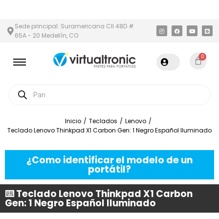
Y ÁREA METROPOLITANA
PAGO CONTRA ENTREGA,
EN MEDELLÍN 
Sede principal: Suramericana Cll 48D #
65A - 20 Medellín, CO
0
Inicio
/
Teclados
/
Lenovo
/
Teclado Lenovo Thinkpad X1 Carbon Gen: 1 Negro Español Iluminado
¿Como identificar el modelo de un
portátil?
⌨️ Teclado Lenovo Thinkpad X1 Carbon
Gen: 1 Negro Español Iluminado