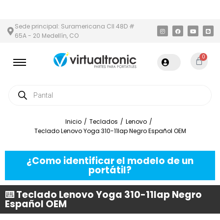
Y ÁREA METROPOLITANA
PAGO CONTRA ENTREGA,
EN MEDELLÍN 
Sede principal: Suramericana Cll 48D #
65A - 20 Medellín, CO
0
Inicio
/
Teclados
/
Lenovo
/
Teclado Lenovo Yoga 310-11Iap Negro Español OEM
¿Como identificar el modelo de un
portátil?
⌨️ Teclado Lenovo Yoga 310-11Iap Negro
Español OEM