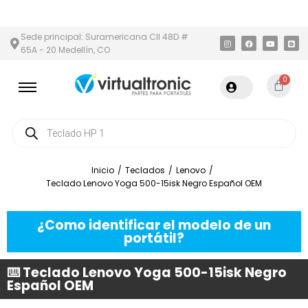
 METROPOLITANA
PAGO CONTRA ENTREGA,
EN MEDELLÍN Y ÁREA
Sede principal: Suramericana Cll 48D #
65A - 20 Medellín, CO
0
Inicio
/
Teclados
/
Lenovo
/
Teclado Lenovo Yoga 500-15isk Negro Español OEM
¿Como identificar el modelo de un
portátil?
⌨️ Teclado Lenovo Yoga 500-15isk Negro
Español OEM