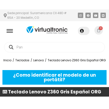
 Y ÁREA METROPOLITANA
PAGO CONTRA ENTREGA,
EN MEDELLÍN
Sede principal: Suramericana Cll 48D #
65A - 20 Medellín, CO
0
Inicio
/
Teclados
/
Lenovo
/
Teclado Lenovo Z360 Gris Español ORG
¿Como identificar el modelo de un
portátil?
⌨️ Teclado Lenovo Z360 Gris Español ORG