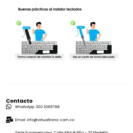
Contacto
WhatsApp: 300 3065788
Email: info@virtualtronic.com.co
Sede Suramericana: Calle 48d # 65a - 20 Medellín,