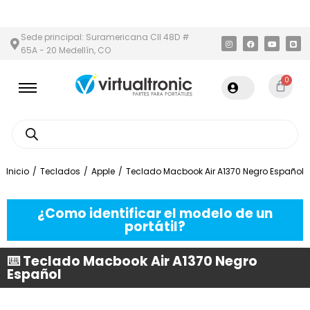
Y ÁREA METROPOLITANA
PAGO CONTRA ENTREGA,
EN MEDELLÍN 
Sede principal: Suramericana Cll 48D #
65A - 20 Medellín, CO
0
Inicio
/
Teclados
/
Apple
/
Teclado Macbook Air A1370 Negro Español
¿Como identificar el modelo de un
portátil?
⌨️ Teclado Macbook Air A1370 Negro
Español