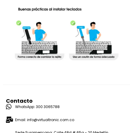
Contacto
WhatsApp: 300 3065788
Email: info@virtualtronic.com.co
Sede Suramericana: Calle 48d # 65a - 20 Medellín,