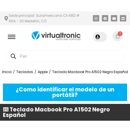
Y ÁREA METROPOLITANA
PAGO CONTRA ENTREGA,
EN MEDELLÍN 
Sede principal: Suramericana Cll 48D #
65A - 20 Medellín, CO
0
Inicio
/
Teclados
/
Apple
/
Teclado Macbook Pro A1502 Negro Español
¿Como identificar el modelo de un
portátil?
⌨️ Teclado Macbook Pro A1502 Negro
Español