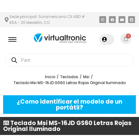
 Y ÁREA METROPOLITANA
PAGO CONTRA ENTREGA,
EN MEDELLÍN 
Sede principal: Suramericana Cll 48D #
65A - 20 Medellín, CO
0
Inicio
/
Teclados
/
Msi
/
Teclado Msi MS-16JD GS60 Letras Rojas Original Iluminado
¿Como identificar el modelo de un
portátil?
⌨️ Teclado Msi MS-16JD GS60 Letras Rojas
Original Iluminado