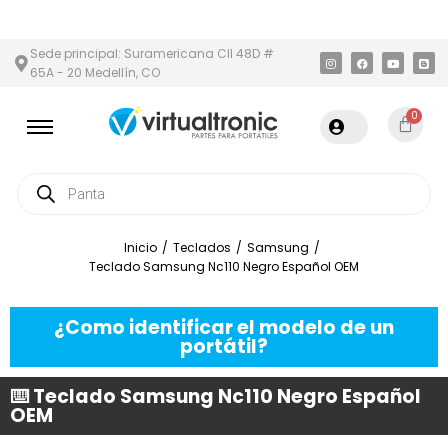
Y ÁREA METROPOLITANA
PAGO CONTRA ENTREGA,
EN MEDELLÍN 
Sede principal: Suramericana Cll 48D #
65A - 20 Medellín, CO
0
Inicio
/
Teclados
/
Samsung
/
Teclado Samsung Nc110 Negro Español OEM
¿Como identificar el modelo de un
portátil?
⌨️ Teclado Samsung Nc110 Negro Español
OEM