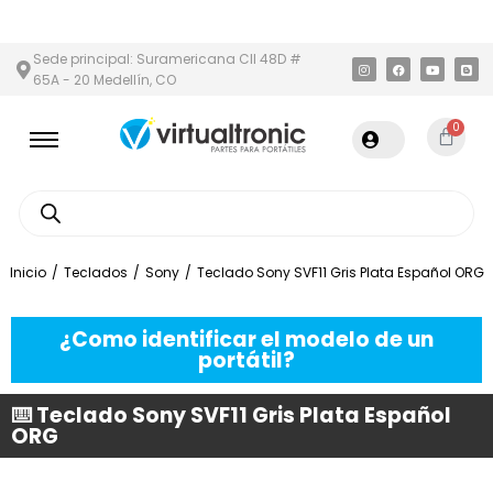
 Y ÁREA METROPOLITANA
PAGO CONTRA ENTREGA,
EN MEDELLÍN
Sede principal: Suramericana Cll 48D #
65A - 20 Medellín, CO
0
Inicio
/
Teclados
/
Sony
/
Teclado Sony SVF11 Gris Plata Español ORG
¿Como identificar el modelo de un
portátil?
⌨️ Teclado Sony SVF11 Gris Plata Español
ORG