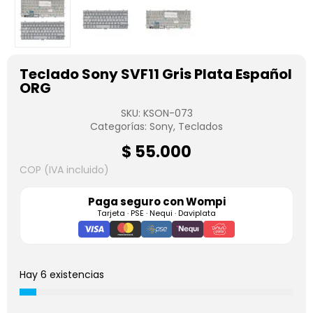
Teclado Sony SVF11 Gris Plata Español
ORG
SKU:
KSON-073
Categorías:
Sony
,
Teclados
$
55.000
COP (IVA incluido)
Paga seguro con
Wompi
Tarjeta · PSE · Nequi · Daviplata
Hay 6 existencias