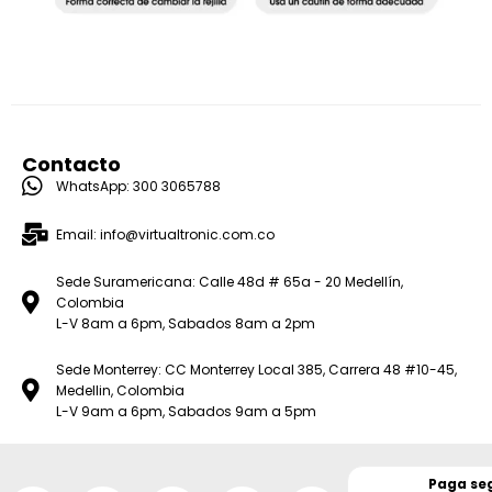
Contacto
WhatsApp: 300 3065788
Email: info@virtualtronic.com.co
Sede Suramericana: Calle 48d # 65a - 20 Medellín,
Colombia
L-V 8am a 6pm, Sabados 8am a 2pm
Sede Monterrey: CC Monterrey Local 385, Carrera 48 #10-45,
Medellin, Colombia
L-V 9am a 6pm, Sabados 9am a 5pm
Paga se