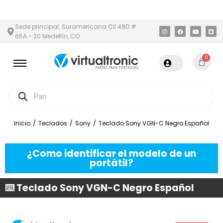
 Y ÁREA METROPOLITANA
PAGO CONTRA ENTREGA,
EN MEDELLÍN
Sede principal: Suramericana Cll 48D #
65A - 20 Medellín, CO
0
Inicio
/
Teclados
/
Sony
/
Teclado Sony VGN-C Negro Español
¿Como identificar el modelo de un
portátil?
⌨️ Teclado Sony VGN-C Negro Español