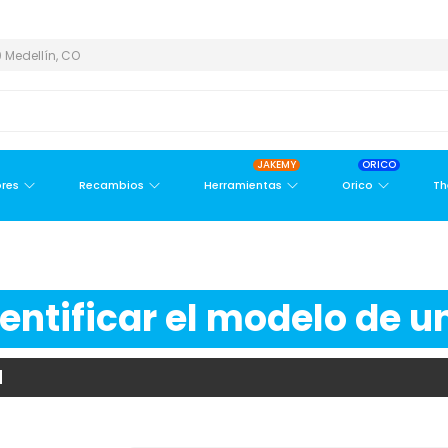
ÁREA METROPOLITANA
PAGO CONTRA ENTREGA,
EN MEDELLÍN Y 
 Medellín, CO
JAKEMY
ORICO
res
Recambios
Herramientas
Orico
Th
ntificar el modelo de un
M