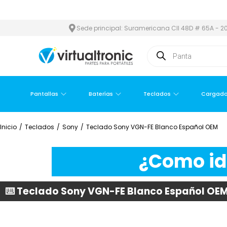
ÁREA METROPOLITANA
PAGO CONTRA ENTREGA,
EN MEDELLÍN Y 
Sede principal: Suramericana Cll 48D # 65A - 20
Pantallas
Baterías
Teclados
Cargado
Inicio
/
Teclados
/
Sony
/
Teclado Sony VGN-FE Blanco Español OEM
¿Como ide
⌨️ Teclado Sony VGN-FE Blanco Español OE