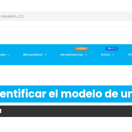
ÁREA METROPOLITANA
PAGO CONTRA ENTREGA,
EN MEDELLÍN Y Á
 Medellín, CO
JAKEMY
ORICO
res
Recambios
Herramientas
Orico
Th
ntificar el modelo de un
M