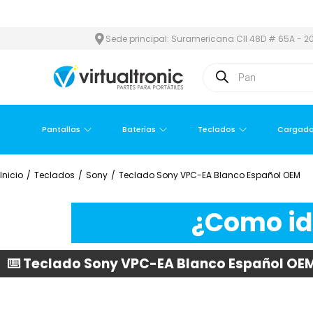
ÁREA METROPOLITANA
PAGO CONTRA ENTREGA,
EN MEDELLÍN Y 
Sede principal: Suramericana Cll 48D # 65A - 20
Pantallas
Baterías
Teclados
Cargado
Inicio
/
Teclados
/
Sony
/
Teclado Sony VPC-EA Blanco Español OEM
¿Como ide
⌨️ Teclado Sony VPC-EA Blanco Español OE