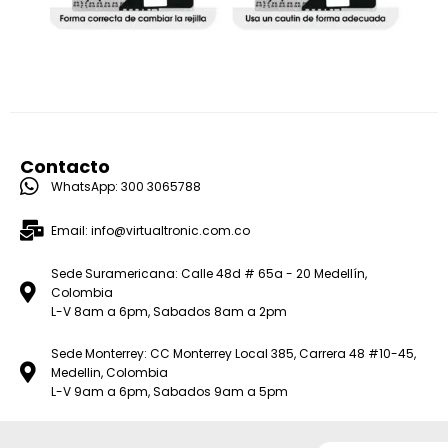
Contacto
WhatsApp: 300 3065788
Email: info@virtualtronic.com.co
Sede Suramericana: Calle 48d # 65a - 20 Medellín,
Colombia
L-V 8am a 6pm, Sabados 8am a 2pm
Sede Monterrey: CC Monterrey Local 385, Carrera 48 #10-45,
Medellin, Colombia
L-V 9am a 6pm, Sabados 9am a 5pm