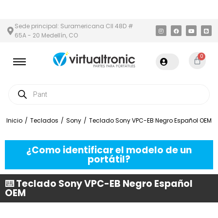
 Y ÁREA METROPOLITANA
PAGO CONTRA ENTREGA,
EN MEDELLÍN
Sede principal: Suramericana Cll 48D #
65A - 20 Medellín, CO
0
Inicio
/
Teclados
/
Sony
/
Teclado Sony VPC-EB Negro Español OEM
¿Como identificar el modelo de un
portátil?
⌨️ Teclado Sony VPC-EB Negro Español
OEM