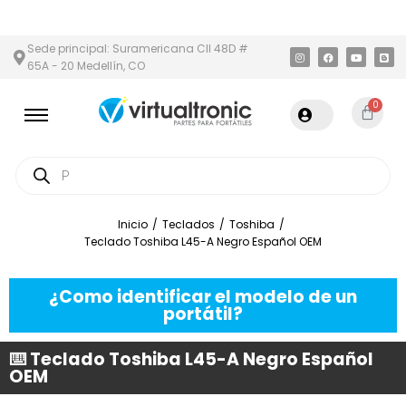
Y ÁREA METROPOLITANA
PAGO CONTRA ENTREGA,
EN MEDELLÍN 
Sede principal: Suramericana Cll 48D #
65A - 20 Medellín, CO
0
Inicio
/
Teclados
/
Toshiba
/
Teclado Toshiba L45-A Negro Español OEM
¿Como identificar el modelo de un
portátil?
⌨️ Teclado Toshiba L45-A Negro Español
OEM