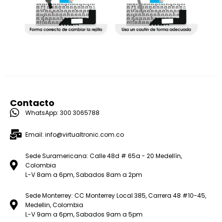
Contacto
WhatsApp: 300 3065788
Email: info@virtualtronic.com.co
Sede Suramericana: Calle 48d # 65a - 20 Medellín,
Colombia
L-V 8am a 6pm, Sabados 8am a 2pm
Sede Monterrey: CC Monterrey Local 385, Carrera 48 #10-45,
Medellin, Colombia
L-V 9am a 6pm, Sabados 9am a 5pm