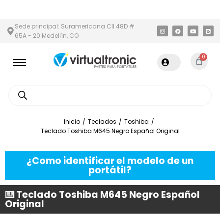
 Y ÁREA METROPOLITANA
PAGO CONTRA ENTREGA,
EN MEDELLÍN
Sede principal: Suramericana Cll 48D #
65A - 20 Medellín, CO
0
Inicio
/
Teclados
/
Toshiba
/
Teclado Toshiba M645 Negro Español Original
¿Como identificar el modelo de un
portátil?
⌨️ Teclado Toshiba M645 Negro Español
Original