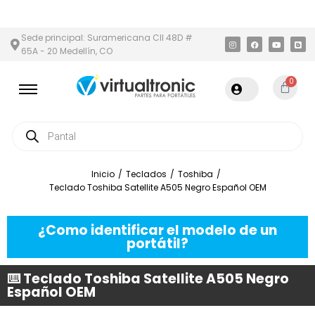
 Y ÁREA METROPOLITANA
PAGO CONTRA ENTREGA,
EN MEDELLÍN
Sede principal: Suramericana Cll 48D #
65A - 20 Medellín, CO
0
Inicio
/
Teclados
/
Toshiba
/
Teclado Toshiba Satellite A505 Negro Español OEM
¿Como identificar el modelo de un
portátil?
⌨️ Teclado Toshiba Satellite A505 Negro
Español OEM