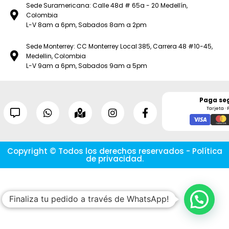
Sede Suramericana: Calle 48d # 65a - 20 Medellín,
Colombia
L-V 8am a 6pm, Sabados 8am a 2pm
Sede Monterrey: CC Monterrey Local 385, Carrera 48 #10-45,
Medellin, Colombia
L-V 9am a 6pm, Sabados 9am a 5pm
Paga se
Tarjeta · 
Copyright © Todos los derechos reservados - Política
de privacidad.
Finaliza tu pedido a través de WhatsApp!