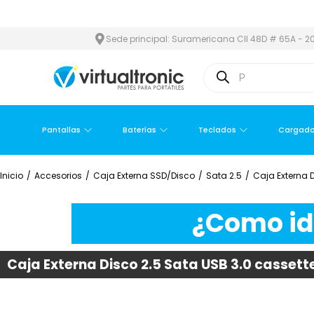
TROPOLITANA
PAGO CONTRA ENTREGA,
EN MEDELLÍN Y ÁREA ME
Sede principal: Suramericana Cll 48D # 65A - 20
Pantallas
Baterías
Teclados
Cargado
Inicio
/
Accesorios
/
Caja Externa SSD/Disco
/
Sata 2.5
/
Caja Externa 
¿Como ide
Caja Externa Disco 2.5 Sata USB 3.0 casse