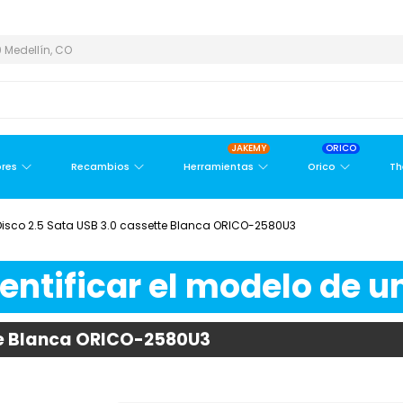
TROPOLITANA
PAGO CONTRA ENTREGA,
EN MEDELLÍN Y ÁREA ME
 Medellín, CO
JAKEMY
ORICO
res
Recambios
Herramientas
Orico
Th
Disco 2.5 Sata USB 3.0 cassette Blanca ORICO-2580U3
ntificar el modelo de un
tte Blanca ORICO-2580U3