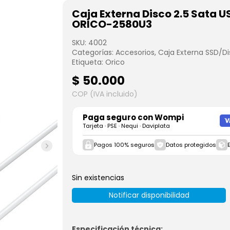
Caja Externa Disco 2.5 Sata U
ORICO-2580U3
SKU:
4002
Categorías:
Accesorios
,
Caja Externa SSD/D
Etiqueta:
Orico
$
50.000
COP (IVA incluido)
Paga seguro con
Wompi
Tarjeta · PSE · Nequi · Daviplata
Pagos 100% seguros
Datos protegidos
Sin existencias
Notificar disponibilidad
Especificación técnica: