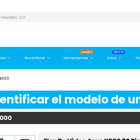
Y ÁREA METROPOLITANA
PAGO CONTRA ENTREGA,
EN MEDELLÍN Y
 Medellín, CO
JAKEMY
ORICO
res
Recambios
Herramientas
Orico
Th
Jk000
ntificar el modelo de un
k000