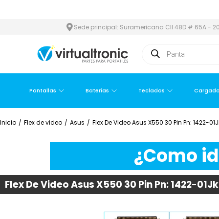
Y ÁREA METROPOLITANA
PAGO CONTRA ENTREGA,
EN MEDELLÍN 
Sede principal: Suramericana Cll 48D # 65A - 20
Pantallas
Baterías
Teclados
Cargado
Inicio
/
Flex de video
/
Asus
/
Flex De Video Asus X550 30 Pin Pn: 1422-01
¿Como ide
Flex De Video Asus X550 30 Pin Pn: 1422-01J