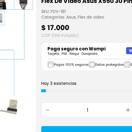
Flex De Video Asus X550 30 Pi
SKU:
FDV-181
Categorías:
Asus
,
Flex de video
$
17.000
COP (IVA incluido)
Paga seguro con
Wompi
Tarjeta · PSE · Nequi · Daviplata
Pagos 100% seguros
Datos protegidos
Hay 3 existencias