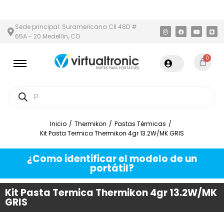
LITANA
PAGO CONTRA ENTREGA,
EN MEDELLÍN Y ÁREA METROPOL
Sede principal: Suramericana Cll 48D #
65A - 20 Medellín, CO
0
Inicio
/
Thermikon
/
Pastas Térmicas
/
Kit Pasta Termica Thermikon 4gr 13.2W/MK GRIS
¿Como identificar el modelo de un
portátil?
Kit Pasta Termica Thermikon 4gr 13.2W/MK
GRIS