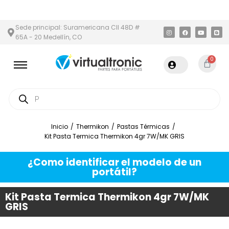
 Y ÁREA METROPOLITANA
PAGO CONTRA ENTREGA,
EN MEDELLÍN
Sede principal: Suramericana Cll 48D #
65A - 20 Medellín, CO
0
Inicio
/
Thermikon
/
Pastas Térmicas
/
Kit Pasta Termica Thermikon 4gr 7W/MK GRIS
¿Como identificar el modelo de un
portátil?
Kit Pasta Termica Thermikon 4gr 7W/MK
GRIS