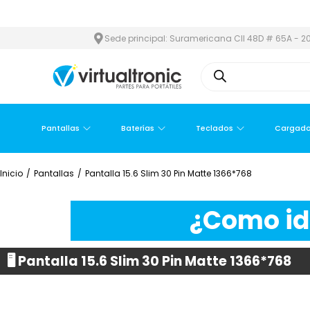
 METROPOLITANA
PAGO CONTRA ENTREGA,
EN MEDELLÍN Y ÁREA
Sede principal: Suramericana Cll 48D # 65A - 20
Pantallas
Baterías
Teclados
Cargado
Inicio
/
Pantallas
/
Pantalla 15.6 Slim 30 Pin Matte 1366*768
¿Como ide
🖥️ Pantalla 15.6 Slim 30 Pin Matte 1366*768