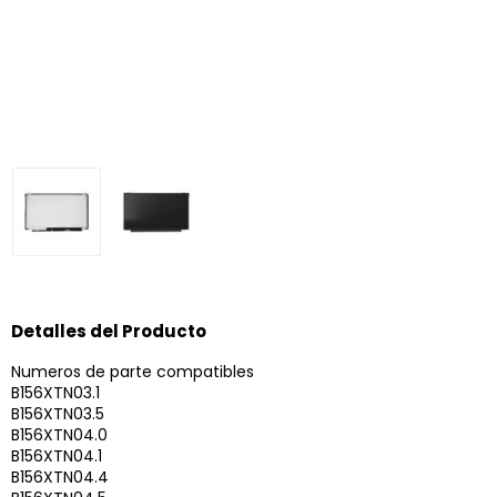
Detalles del Producto
Numeros de parte compatibles
B156XTN03.1
B156XTN03.5
B156XTN04.0
B156XTN04.1
B156XTN04.4