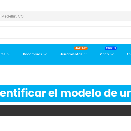
 METROPOLITANA
PAGO CONTRA ENTREGA,
EN MEDELLÍN Y ÁREA
 Medellín, CO
JAKEMY
ORICO
res
Recambios
Herramientas
Orico
Th
ntificar el modelo de un